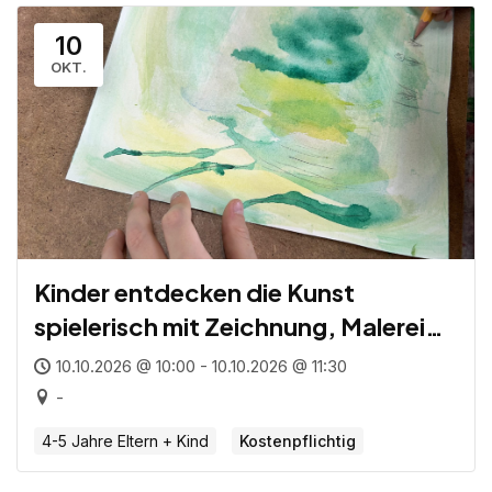
10
OKT.
Kinder entdecken die Kunst
spielerisch mit Zeichnung, Malerei
und Druckgrafik für Eltern und Kind
10.10.2026 @ 10:00 - 10.10.2026 @ 11:30
(4 – 5 Jahre)
-
4-5 Jahre Eltern + Kind
Kostenpflichtig