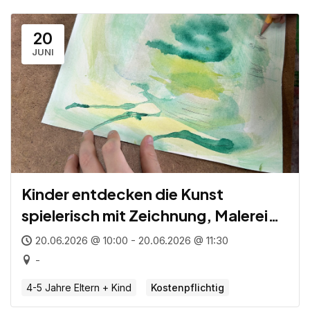
20
JUNI
Kinder entdecken die Kunst
spielerisch mit Zeichnung, Malerei
und Druckgrafik für Eltern und Kind
20.06.2026 @ 10:00 - 20.06.2026 @ 11:30
(4 – 5 Jahre)
-
4-5 Jahre Eltern + Kind
Kostenpflichtig