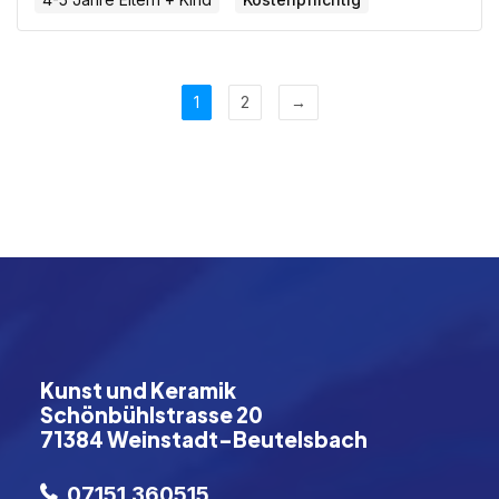
1
2
→
Kunst und Keramik
Schönbühlstrasse 20
71384 Weinstadt-Beutelsbach
07151 360515