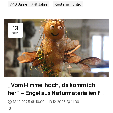
7-10 Jahre
7-9 Jahre
Kostenpflichtig
13
DEZ.
„Vom Himmel hoch, da komm ich
her“ – Engel aus Naturmaterialien für
Kinder von 8-11 Jahren
13.12.2025 @ 10:00 - 13.12.2025 @ 11:30
-