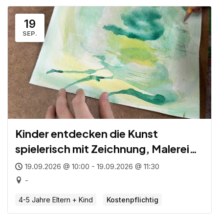
19
SEP.
Kinder entdecken die Kunst
spielerisch mit Zeichnung, Malerei
und Druckgrafik für Eltern und Kind
19.09.2026 @ 10:00 - 19.09.2026 @ 11:30
(4 – 5 Jahre)
-
4-5 Jahre Eltern + Kind
Kostenpflichtig